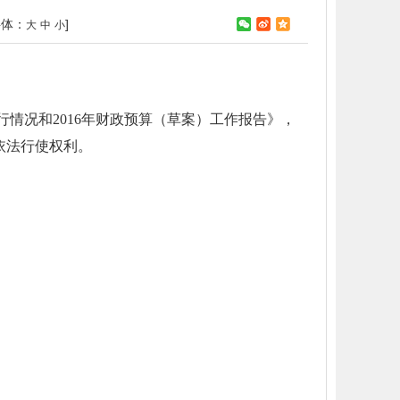
字体：
]
大
中
小
情况和2016年财政预算（草案）工作报告》，
依法行使权利。