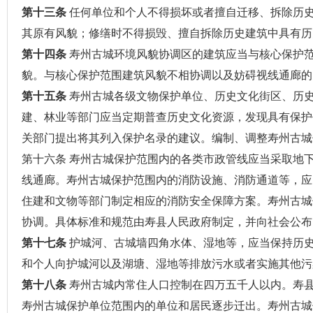
第十三条
任何单位和个人不得损坏或者擅自迁移、拆除历
其原有风貌；修缮时不得损毁、擅自拆除历史建筑中具有历
第十四条
寿州古城环境风貌协调区的建筑应当与核心保护
貌。与核心保护范围建筑风貌不相协调以及妨碍视线通廊的
第十五条
寿州古城各级文物保护单位、历史文化街区、历
建、林业等部门应当定期普查历史文化资源，发现具有保护
关部门提出将其列入保护名录的建议。编制、调整寿州古城
第十六条 寿州古城保护范围内的各类市政管线应当采取地
线通廊。寿州古城保护范围内的消防设施、消防通道等，应
住建和文物等部门制定相应的消防安全保障方案。寿州古城
协调。具体标准和规范由寿县人民政府制定，并向社会公布
第十七条
护城河、古城墙四角水体、湿地等，应当保持历
和个人向护城河以及湖塘、湿地等排放污水或者实施其他污
第十八条
寿州古城内常住人口控制在四万五千人以内。寿
寿州古城保护单位范围内的单位和居民逐步迁出。寿州古城