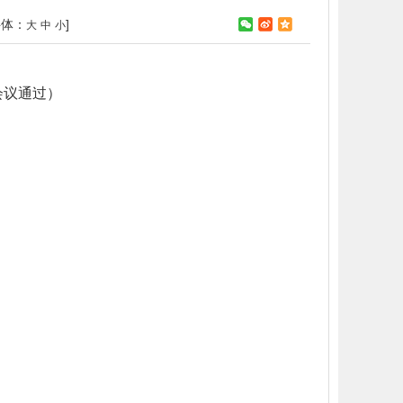
字体：
]
大
中
小
会议通过）