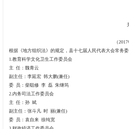
（
2017
根据《地方组织法》的规定，县十七届人民代表大会常务委
1.
教育科学文化卫生工作委员会
主
任：魏青云
副主任：李延宏
韩大鹏
(
兼任
)
委
员：柴聪修
李
磊
朱继筠
2.
内务司法工作委员会
主
任：孙
斌
副主任：张斗凡
时
丽
(
兼任
)
委
员：袁自来
徐纯宽
3.
财政经济工作委员会