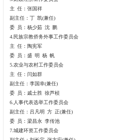
主
任：张国祥
副主任：丁
凯
(
兼任
)
委
员：杨少茹
沈
鹏
4.
民族宗教侨务外事工作委员会
主
任：陶宪军
委
员：盛
明
杨
帆
5.
农业与农村工作委员会
主
任：闫如群
副主任：李国幸
(
兼任
)
委
员：戚士胜
徐芦桢
6.
人事代表选举工作委员会
副主任：吕凡明
方
正
(
兼任
)
委
员：梁昌永
李传池
7.
城建环资工作委员会
副主任：刘长宝
张方应
(
兼任
)