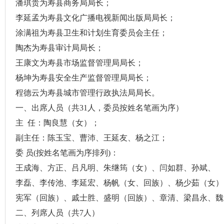
潘琪贵为寿县商务局局长；
李延孟为寿县文化广播电视新闻出版局局长；
涂满祖为寿县卫生和计划生育委员会主任；
陶杰为寿县审计局局长；
王康文为寿县市场监督管理局局长；
杨坤为寿县安全生产监督管理局局长；
程德云为寿县城市管理行政执法局局长。
一、出席人员（共
31
人，委员按姓名笔画为序）
主
任：陶良慧（女）；
副主任：陈玉宝、曹沛、王延友、杨之江；
委 员
(
按姓名笔画为序排列
)
：
王成海、方正、吕凡明、朱继筠（女）、闫如群、孙斌、
李磊、李传池、李延宏、杨帆（女、回族）、杨少茹（女）
宪军（回族）、戚士胜、盛明（回族）、章清、梁昌永、魏
二、列席人员（共
7
人）