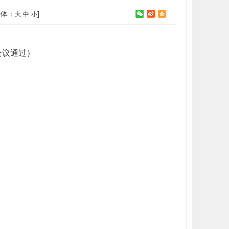
字体：
]
大
中
小
会议通过）