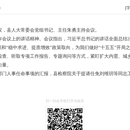
[
0
组会议，县人大常委会党组书记、主任朱勇主持会议。
会议上的讲话精神。会议指出，习近平总书记的讲话全面总结2
认识和“稳中求进、提质增效”政策取向，为我们做好“十五五”开
法检查、听取专项工作报告、专题询问等方式，紧盯扩大内需、
力量。
部门人事任命事项的汇报，县检察院关于提请任免刘维玥等同志
扫一扫在手机打开当前页