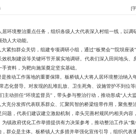
[
6
人居环境整治重点任务，组织各级人大代表深入村组一线，以调
强劲人大动能。
人大紧扣群众关切，组建专项调研小组，通过“板凳会”“院坝座谈
长效机制建设等关键环节开展实地调研。代表们深入田间地头、
一手资料，为靶向施策奠定坚实基础。
督是推动工作落地的重要保障。板桥镇人大将人居环境整治纳入年
展常态化督导。对发现的乱堆乱放、卫生死角、设施管护不到位等
们主动担任“环境监督员”，带头参与整治行动，推动形成“人大
镇人大充分发挥代表联系群众、汇聚民智的桥梁纽带作用，聚焦整
足问题，代表们建议建立激励机制，牵头完善村规民约相关内容
为镇政府优化工作举措提供有力决策参考，推动整治工作从“集中
整治，群众是主体。板桥镇人大多措并举强化宣传引导，组织代表