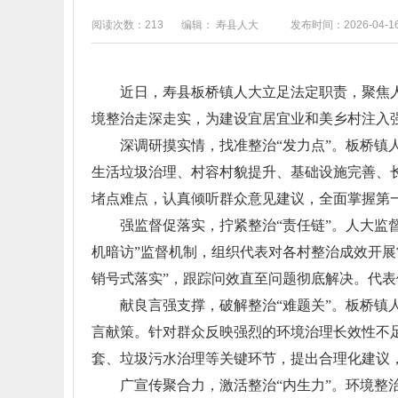
阅读次数：213
编辑： 寿县人大
发布时间：2026-04-1
近日，寿县板桥镇人大立足法定职责，聚焦
境整治走深走实，为建设宜居宜业和美乡村注入
深调研摸实情，找准整治“发力点”。板桥镇
生活垃圾治理、村容村貌提升、基础设施完善、
堵点难点，认真倾听群众意见建议，全面掌握第
强监督促落实，拧紧整治“责任链”。人大监
机暗访”监督机制，组织代表对各村整治成效开
销号式落实”，跟踪问效直至问题彻底解决。代表
献良言强支撑，破解整治“难题关”。板桥
言献策。针对群众反映强烈的环境治理长效性不
套、垃圾污水治理等关键环节，提出合理化建议，
广宣传聚合力，激活整治“内生力”。环境