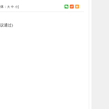
字体：
]
大
中
小
议通过)